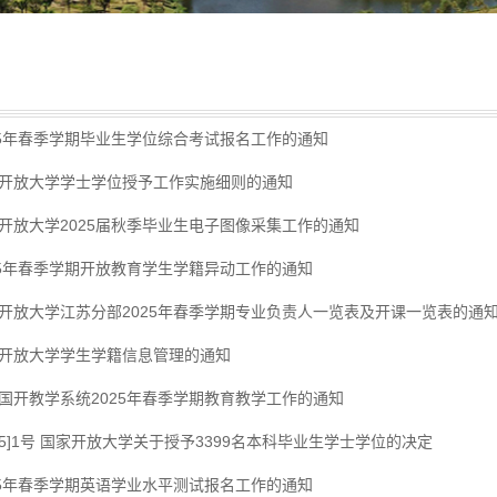
25年春季学期毕业生学位综合考试报名工作的通知
开放大学学士学位授予工作实施细则的通知
开放大学2025届秋季毕业生电子图像采集工作的通知
25年春季学期开放教育学生学籍异动工作的通知
开放大学江苏分部2025年春季学期专业负责人一览表及开课一览表的通
开放大学学生学籍信息管理的通知
国开教学系统2025年春季学期教育教学工作的通知
25]1号 国家开放大学关于授予3399名本科毕业生学士学位的决定
25年春季学期英语学业水平测试报名工作的通知