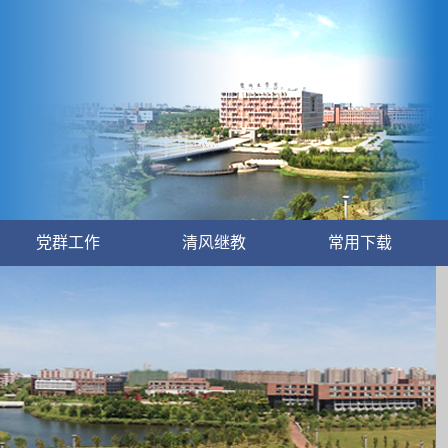
党群工作
清风继教
常用下载