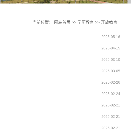
当前位置：
网站首页
>>
学历教育
>>
开放教育
2025-05-16
2025-04-15
2025-03-10
2025-03-05
知
2025-02-26
2025-02-24
2025-02-21
2025-02-21
2025-02-21