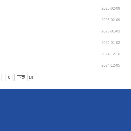
2025-02-09
2025-02-09
2025-01-03
2025-01-02
2024-12-10
2024-12-05
...
8
下页
1/8